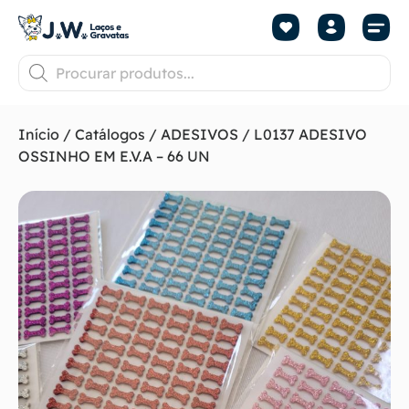
Início
/
Catálogos
/
ADESIVOS
/ L0137 ADESIVO
OSSINHO EM E.V.A – 66 UN