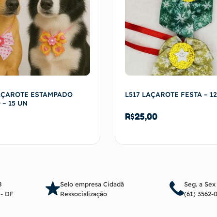
LAÇAROTE ESTAMPADO
L517 LAÇAROTE FESTA – 1
– 15 UN
R$
25,00
Adicionar ao carrinho
Adicionar ao c
8
Selo empresa Cidadã
Seg. a Sex
a - DF
Ressocialização
(61) 3562-