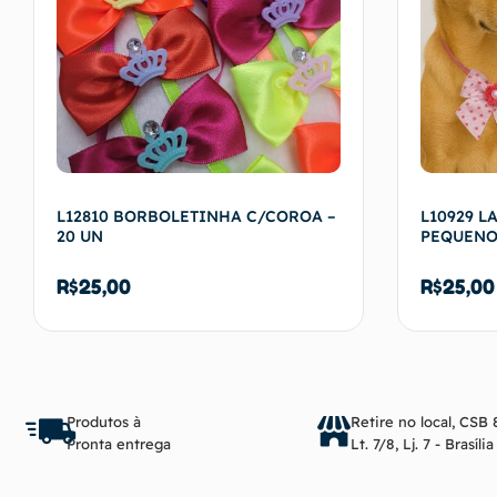
L12810 BORBOLETINHA C/COROA –
L10929 
20 UN
PEQUENO 
R$
25,00
R$
25,00
Adicionar ao carrinho
Produtos à
Retire no local, CSB 
Pronta entrega
Lt. 7/8, Lj. 7 - Brasíli