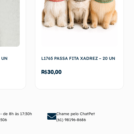
2 UN
L1765 PASSA FITA XADREZ – 20 UN
R$
30,00
arrinho
Adicionar ao carrinho
 - de 8h às 17:30h
Chame pelo ChatPet
0506
(61) 98196-8686