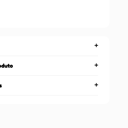
oduto
s