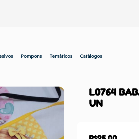
esivos
Pompons
Temáticos
Catálogos
L0764 BAB
UN
R$
25,00