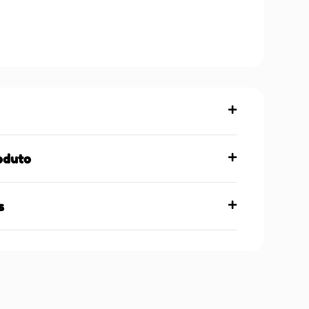
oduto
s