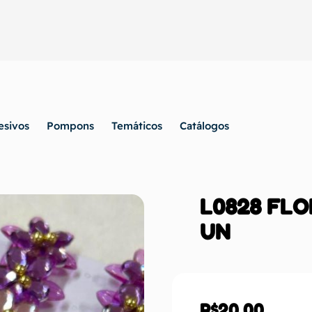
esivos
Pompons
Temáticos
Catálogos
L0828 FLO
UN
R$
20,00