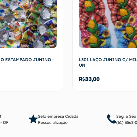
ÇO ESTAMPADO JUNINO –
L301 LAÇO JUNINO C/ MIL
UN
R$
33,00
Adicionar ao carrinho
Adicionar ao c
8
Selo empresa Cidadã
Seg. a Sex
a - DF
Ressocialização
(61) 3562-