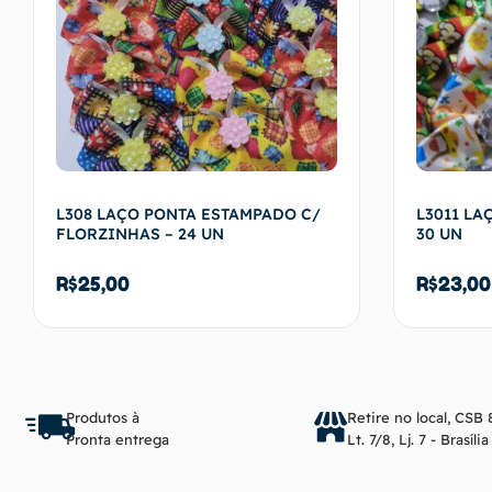
L308 LAÇO PONTA ESTAMPADO C/
L3011 LA
FLORZINHAS – 24 UN
30 UN
R$
25,00
R$
23,00
Adicionar ao carrinho
Produtos à
Retire no local, CSB 
Pronta entrega
Lt. 7/8, Lj. 7 - Brasíli