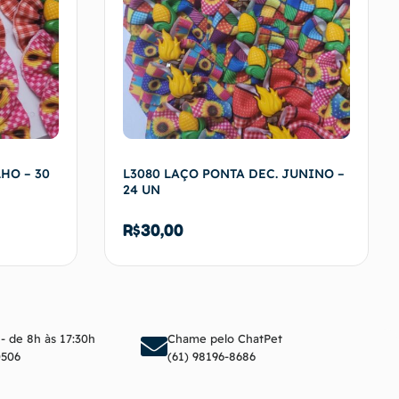
HO – 30
L3080 LAÇO PONTA DEC. JUNINO –
24 UN
R$
30,00
arrinho
Adicionar ao carrinho
 - de 8h às 17:30h
Chame pelo ChatPet
0506
(61) 98196-8686