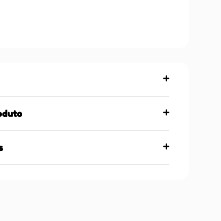
oduto
s