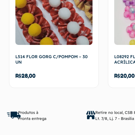
L514 FLOR GORG C/POMPOM – 30
L08292 F
UN
ACRÍLICA
R$
28,00
R$
20,00
Adicionar ao carrinho
Produtos à
Retire no local, CSB 
Pronta entrega
Lt. 7/8, Lj. 7 - Brasíli