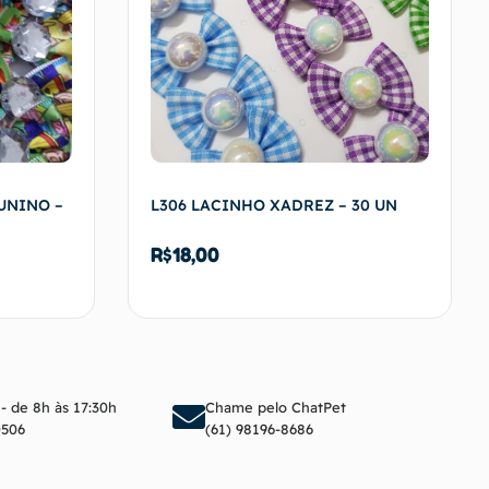
UNINO –
L306 LACINHO XADREZ – 30 UN
R$
18,00
arrinho
Adicionar ao carrinho
 - de 8h às 17:30h
Chame pelo ChatPet
0506
(61) 98196-8686