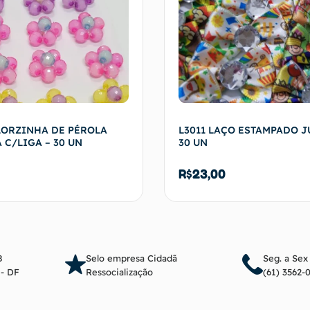
LORZINHA DE PÉROLA
L3011 LAÇO ESTAMPADO J
 C/LIGA – 30 UN
30 UN
R$
23,00
Adicionar ao carrinho
Adicionar ao c
8
Selo empresa Cidadã
Seg. a Sex
a - DF
Ressocialização
(61) 3562-