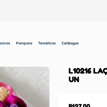
esivos
Pompons
Temáticos
Catálogos
L10216 LA
UN
R$
27,00