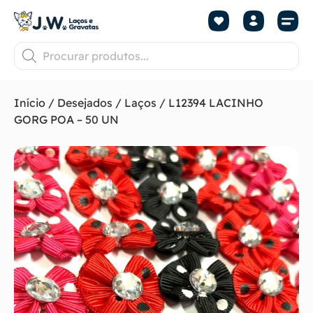
Início
/
Desejados
/
Laços
/ L12394 LACINHO
GORG POA – 50 UN