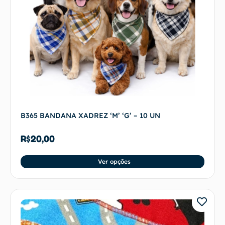
B365 BANDANA XADREZ ‘M’ ‘G’ – 10 UN
R$
20,00
Ver opções