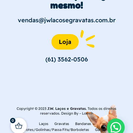
mesmo!
vendas@jwlacosegravatas.com.br
Loja
(61) 3562-0506
Copyright © 2023
J.W. Laços e Gravatas.
Todos os direitos
reservados. Design By –
Loévih
0
Laços
Gravatas
Bandanas
Laçarotes/Golinhas/Passa Fita/Borboletas
Gargantilhas