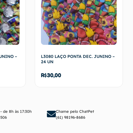
UNINO –
L3080 LAÇO PONTA DEC. JUNINO –
24 UN
R$
30,00
arrinho
Adicionar ao carrinho
 - de 8h às 17:30h
Chame pelo ChatPet
0506
(61) 98196-8686