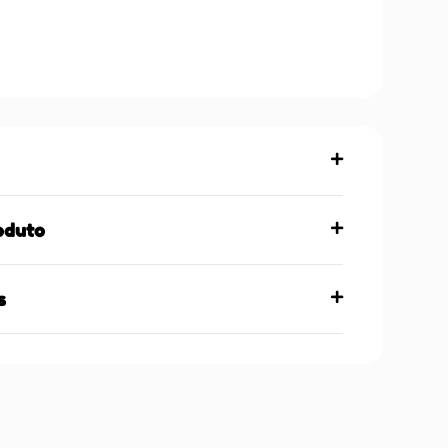
oduto
s