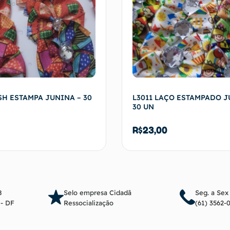
SH ESTAMPA JUNINA – 30
L3011 LAÇO ESTAMPADO J
30 UN
R$
23,00
Adicionar ao carrinho
Adicionar ao c
8
Selo empresa Cidadã
Seg. a Sex
a - DF
Ressocialização
(61) 3562-