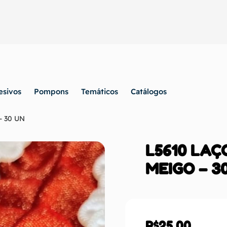
esivos
Pompons
Temáticos
Catálogos
 30 UN
L5610 LA
MEIGO – 3
R$
25,00