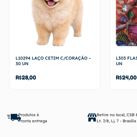
L10294 LAÇO CETIM C/CORAÇÃO –
L303 FLA
30 UN
UN
R$
28,00
R$
24,00
Adicionar ao carrinho
Produtos à
Retire no local, CSB 
Pronta entrega
Lt. 7/8, Lj. 7 - Brasíli