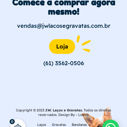
Comece a comprar agora
mesmo!
vendas@jwlacosegravatas.com.br
Loja
(61) 3562-0506
Copyright © 2023
J.W. Laços e Gravatas.
Todos os direitos
reservados. Design By –
Loévih
0
Laços
Gravatas
Bandanas