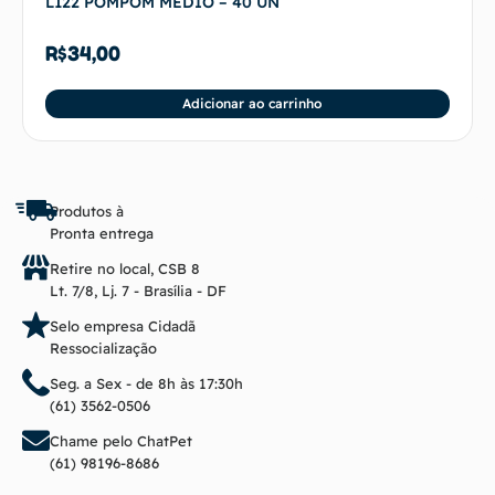
L122 POMPOM MEDIO – 40 UN
R$
34,00
Adicionar ao carrinho
Produtos à
Pronta entrega
Retire no local, CSB 8
Lt. 7/8, Lj. 7 - Brasília - DF
Selo empresa Cidadã
Ressocialização
Seg. a Sex - de 8h às 17:30h
(61) 3562-0506
Chame pelo ChatPet
(61) 98196-8686