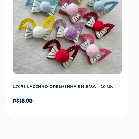
L7096 LACINHO ORELHINHA EM E.V.A – 10 UN
R$
18,00