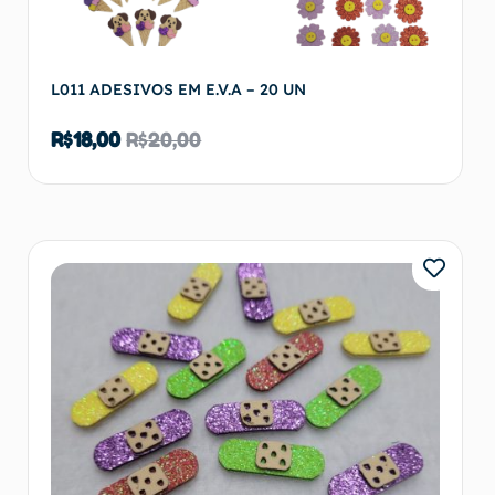
L011 ADESIVOS EM E.V.A – 20 UN
R$
18,00
R$
20,00
Ver opções