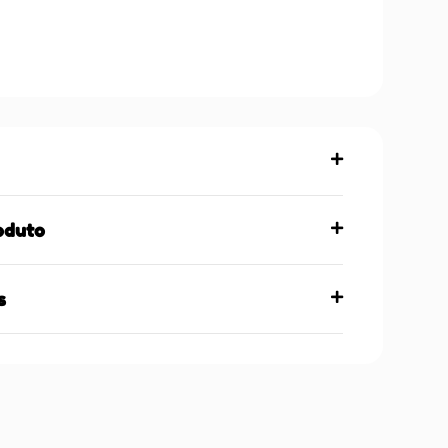
oduto
s