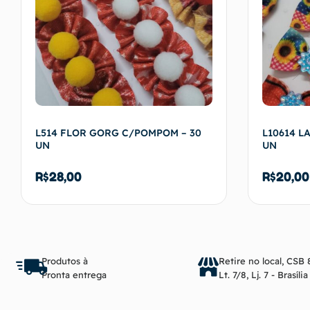
L514 FLOR GORG C/POMPOM – 30
L10614 L
UN
UN
R$
28,00
R$
20,00
Adicionar ao carrinho
Produtos à
Retire no local, CSB 
Pronta entrega
Lt. 7/8, Lj. 7 - Brasíli