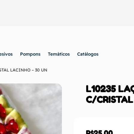
esivos
Pompons
Temáticos
Catálogos
TAL LACINHO – 30 UN
L10235 L
C/CRISTAL
R$
25,00