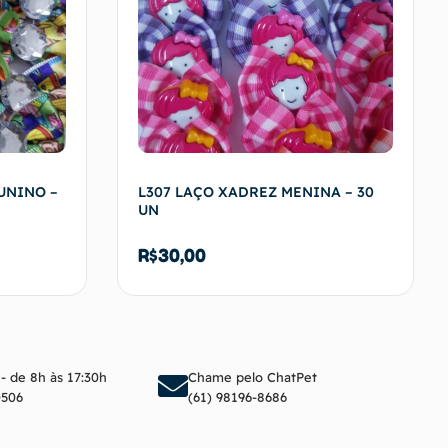
UNINO –
L307 LAÇO XADREZ MENINA – 30
UN
R$
30,00
arrinho
Adicionar ao carrinho
 - de 8h às 17:30h
Chame pelo ChatPet
0506
(61) 98196-8686