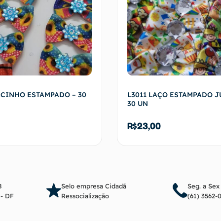
ACINHO ESTAMPADO – 30
L3011 LAÇO ESTAMPADO J
30 UN
R$
23,00
Adicionar ao carrinho
Adicionar ao c
8
Selo empresa Cidadã
Seg. a Sex
a - DF
Ressocialização
(61) 3562-